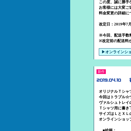
この度、誠に勝手
お客様には大変ご
料金変更の詳細に
改定日：2019年7月
※今回、配送手数
※改定前の配送料
▶オンラインシ
新作
2019.04.10
オリジナルＴシャ
今回はトラブル☆
ヴァルシュトレイ
Ｔシャツ用に書き
サイズはＬとＸＬ
オンラインショッ
■絵柄：