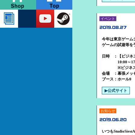
イベント
2019.08.27
今年は東京ゲーム
ゲームの試遊等を
日時 ：【ビジネスデ
10:00～17:
※ビジネスデイ
会場 ：幕張メッ
ブース：ホール9 E
▶公式サイト
お知らせ
2019.06.20
いつもStudioSi